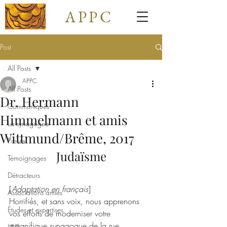
APPC
Post
All Posts
APPC
All Posts
Dr. Hermann
Communiqués
Himmelmann et amis
La synagogue
Wittmund/Brême, 2017
Presse
Judaïsme
Témoignages
Détracteurs
[
Adaptation en français
]
Associations amies
Horrifiés, et sans voix, nous apprenons 
Études et expertises
vos efforts de moderniser votre 
magnifique synagogue de la rue 
ULIF