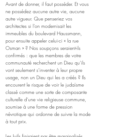
Avant de donner, il faut posséder. Et vous 
ne possédez aucune autre vie, aucune 
autre vigueur. Que penseriez vos 
architectes si l’on modernisait les 
immeubles du boulevard Haussmann, 
pour ensuite appeler celui-ci « la rue 
Osman » ? Nos soupçons seraient-ils 
confirmés : que les membres de votre 
communauté recherchent un Dieu qu’ils 
vont seulement s’inventer à leur propre 
usage, non un Dieu qui les a créés ? Ils 
encourent le risque de voir le judaïsme 
classé comme une sorte de composante 
culturelle d’une vie religieuse commune, 
soumise à une forme de pression 
névrotique qui ordonne de suivre la mode 
à tout prix.
Les Juifs finiraient par être marginalisés 