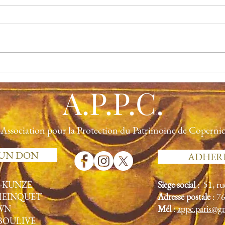
Lettre de M. José-Serge LALOU,
Paris/Eilat. Je suis entièrement
d’accord avec vous. Persistez dans
vos démarches qui, en principe,
vont...
Thier
A.P.P.C.
Association pour la Protection du Patrimoine de Coperni
 UN DON
ADHER
N-KUNZE
Siège social
: 51, r
 HEINQUET
Adresse postale
: 7
OWN
Mél
:
appc.paris@g
MBOULIVE