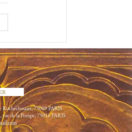
ry Delaballe, avril 2021
c
ER
ue Rochechouart, 75009
PARIS
6, rue de la Pompe, 75016 PARIS
mail.com