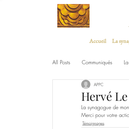
Accueil
La syn
All Posts
Communiqués
La
Études et expertises
APPC
ULIF
Hervé Le 
La synagogue de mon 
Merci pour votre acti
Témoignages