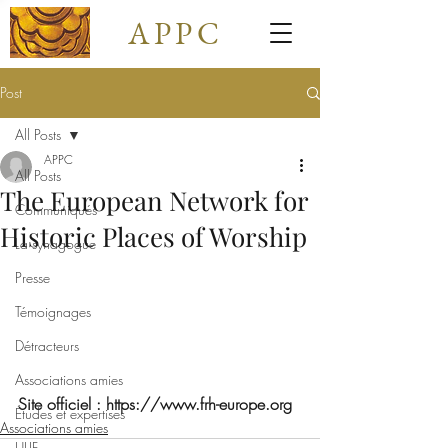
APPC
Post
All Posts
APPC
All Posts
The European Network for
Communiqués
Historic Places of Worship
La synagogue
Presse
Témoignages
Détracteurs
Associations amies
Site officiel : https://www.frh-europe.org
Études et expertises
Associations amies
ULIF