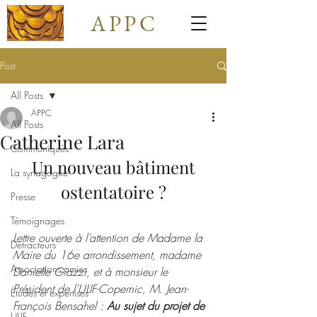
APPC
Post
All Posts
APPC
All Posts
Catherine Lara
Communiqués
Un nouveau bâtiment
La synagogue
ostentatoire ?
Presse
Témoignages
Lettre ouverte à l’attention de Madame la 
Détracteurs
Maire du 16e arrondissement, madame 
Associations amies
Danielle Giazzi, et à monsieur le 
Président de l’ULIF-Copernic, M. Jean-
Études et expertises
François Bensahel : 
Au sujet du projet de 
ULIF