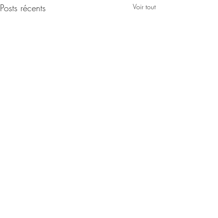
Posts récents
Voir tout
José-Serge Lalou, avril
2021
Lettre de M. José-Serge LALOU,
Commentaires
Paris/Eilat. Je suis entièrement
d’accord avec vous. Persistez