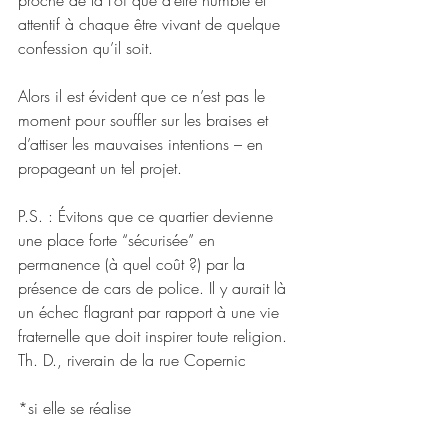
proche de la Foi que d’être humble et 
attentif à chaque être vivant de quelque 
confession qu’il soit.
Alors il est évident que ce n’est pas le 
moment pour souffler sur les braises et 
d’attiser les mauvaises intentions – en 
propageant un tel projet.
P.S. : Évitons que ce quartier devienne 
une place forte “sécurisée” en 
permanence (à quel coût ?) par la 
présence de cars de police. Il y aurait là 
un échec flagrant par rapport à une vie 
fraternelle que doit inspirer toute religion.
Th. D., riverain de la rue Copernic
*si elle se réalise