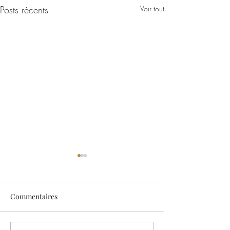
Posts récents
Voir tout
José-Serge Lalou, avril
2021
Lettre de M. José-Serge LALOU,
Commentaires
Paris/Eilat. Je suis entièrement
d’accord avec vous. Persistez