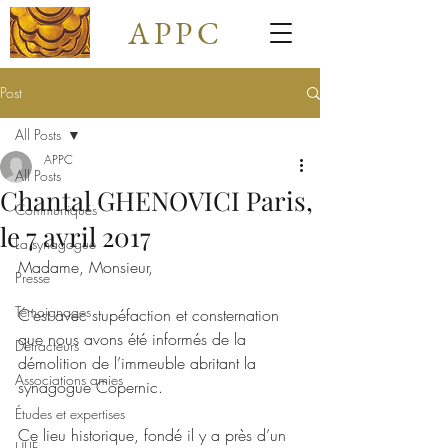
APPC
Post
All Posts
APPC
All Posts
Chantal GHENOVICI Paris,
Communiqués
le 7 avril 2017
La synagogue
Madame, Monsieur,
Presse
Témoignages
C’est avec stupéfaction et consternation 
que nous avons été informés de la 
Détracteurs
démolition de l’immeuble abritant la 
Associations amies
synagogue Copernic.
Études et expertises
Ce lieu historique, fondé il y a près d’un 
ULIF