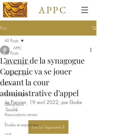
APPC
Post
All Posts
APPC
All Posts
L’avenir de la synagogue
Communiqués
Copernic va se jouer
La synagogue
devant la cour
Presse
administrative d’appel
Témoignages
Le Parisien, 19 avril 2022, par Elodie 
Détracteurs
Soulié
Associations amies
Études et expertises
Lire sur leparisien.fr
ULIF