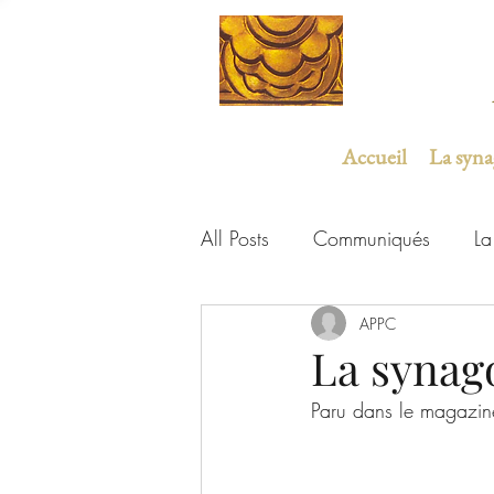
Accueil
La syn
All Posts
Communiqués
La
Études et expertises
APPC
ULIF
La synag
Paru dans le magazi