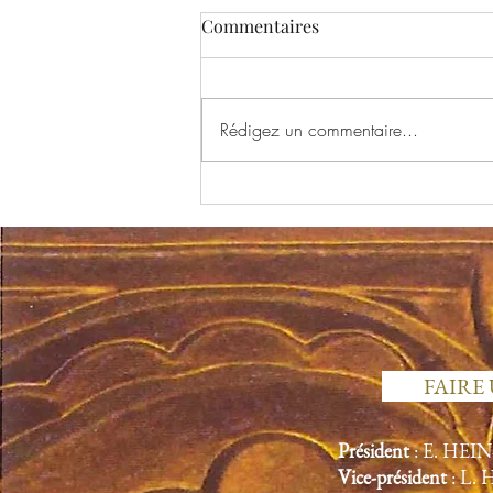
Commentaires
Rédigez un commentaire...
L’avenir de la synagogue
Copernic va se jouer devant la
cour administrative d’appel
FAIRE
Président
: E. HEI
Vice-président
: L.