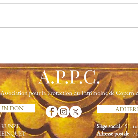
Un contre-projet pour sauver
Polé
la façade de la synagogue de
de d
A.P.P.C.
la rue Copernic
syna
Association pour la Protection du Patrimoine de Coperni
 UN DON
ADHER
N-KUNZE
Siège social
: 51, r
 HEINQUET
Adresse postale
: 7