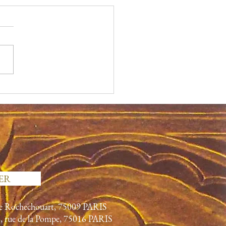
mique autour du projet
estruction d’une
gogue parisienne
c
ER
ue Rochechouart, 75009
PARIS
6, rue de la Pompe, 75016 PARIS