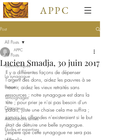
APPC
Post
All Posts
APPC
All Posts
Lucien Smadja, 30 juin 2017
Communiqués
Il y a différentes façons de dépenser 
La synagogue
l'argent des dons, aidez les pauvres à se 
Presse
nourrir, aidez les vieux retraités sans 
ressources ; notre synagogue est dans la 
Témoignages
tête ; pour prier je n'ai pas besoin d'un 
Détracteurs
palais, juste une chaise cela me suffira ; 
jamais les offrandes n'existeraient si le but 
Associations amies
était de détruire une belle synagogue. 
Études et expertises
J’espère que cette synagogue ne sera pas 
démolie.
ULIF