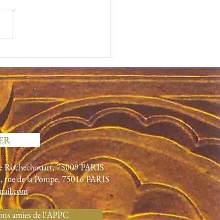
ry Delaballe, avril 2021
c
ER
ue Rochechouart, 75009
PARIS
6, rue de la Pompe, 75016 PARIS
mail.com
ions amies de l'APPC