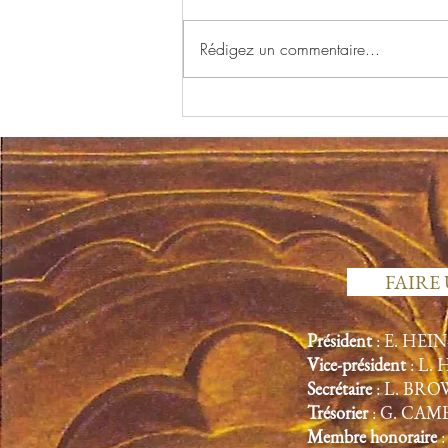
Emile Kaçmann
Rédigez un commentaire...
FAIRE
Président
: E. HEI
Vice-président
: L.
Secrétaire
: L. BR
Trésorier
: G. CA
Membre honoraire
: