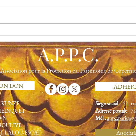
Paris/Eilat. Je suis entièrement
d’accord avec vous. Persistez dans
vos démarches qui, en principe,
vont...
Thier
A.P.P.C.
Association pour la Protection du Patrimoine de Coperni
 UN DON
ADHER
N-KUNZE
Siège social
: 51, r
 HEINQUET
Adresse postale
: 7
OWN
Mél
:
appc.paris@g
MBOULIVE
 J. LALOU-ESCAT
Associat