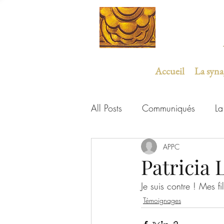
Accueil
La syn
All Posts
Communiqués
La
Études et expertises
APPC
ULIF
Patricia 
Je suis contre ! Mes fil
Témoignages