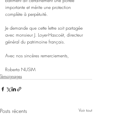
bâtiment ait certainement une portée 
importante et mérite une protection 
complète à perpétuité.
Je demande que cette lettre soit partagée 
avec monsieur J. Loyer-Hascoët, directeur 
général du patrimoine français.
Avec nos sincères remerciements,
Roberta NUSIM
Témoignages
Posts récents
Voir tout