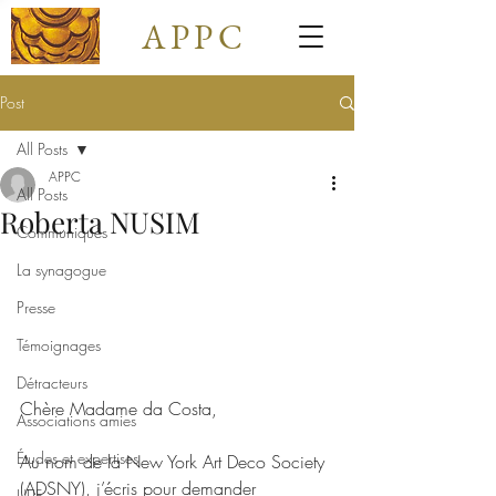
APPC
Post
All Posts
APPC
All Posts
Roberta NUSIM
Communiqués
La synagogue
Presse
Témoignages
Détracteurs
Chère Madame da Costa,
Associations amies
Études et expertises
Au nom de la New York Art Deco Society 
(ADSNY), j’écris pour demander 
ULIF