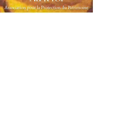
Association pour la Protection du Patrimoine
de Copernic
FAIRE UN DON
ADHERER
Président
: E. HEIN-KUNZE
Vice-président
: L. HEINQUET
Secrétaire
: L. BROWN
Trésorier
: G. CAMBOULIVE
Membre honoraire
: J. LALOU-ESCAT
RNA W751238363
Siège social
: 51, rue Rochechouart,
75009
PARIS